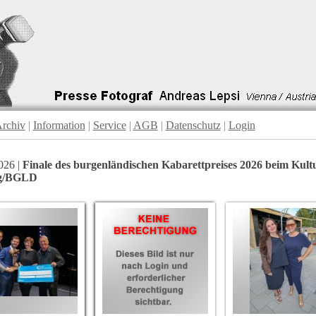
rchiv
|
Information
|
Service
|
AGB
|
Datenschutz
|
Login
026 |
Finale des burgenländischen Kabarettpreises 2026 beim Kul
ng/BGLD