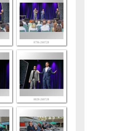
0796-260720
0820-260720