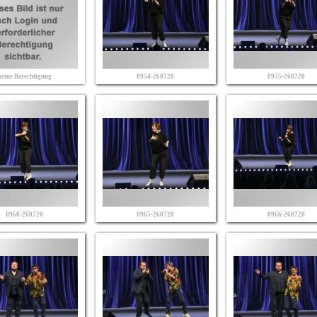
keine Berechtigung
0954-260720
0955-260720
0960-260720
0965-260720
0966-260720