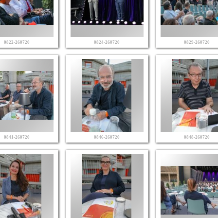
0822-260720
0824-260720
0829-260720
0841-260720
0846-260720
0848-260720