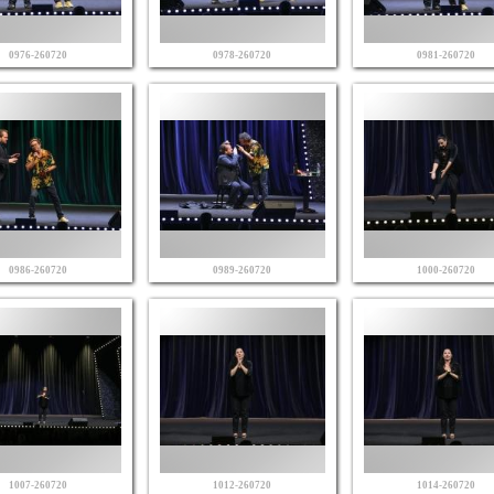
0976-260720
0978-260720
0981-260720
0986-260720
0989-260720
1000-260720
1007-260720
1012-260720
1014-260720