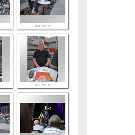
0838-260720
0851-260720