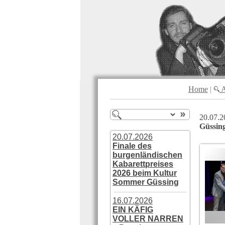
Home
|
A
20.07.2
Güssi
20.07.2026
Finale des
burgenländischen
Kabarettpreises
2026 beim Kultur
Sommer Güssing
16.07.2026
EIN KÄFIG
VOLLER NARREN