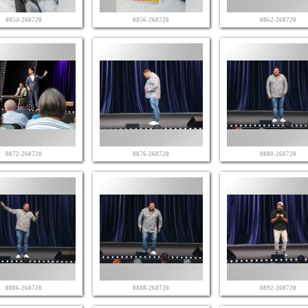
0854-260720
0856-260720
0862-260720
0872-260720
0876-260720
0880-260720
0886-260720
0888-260720
0892-260720