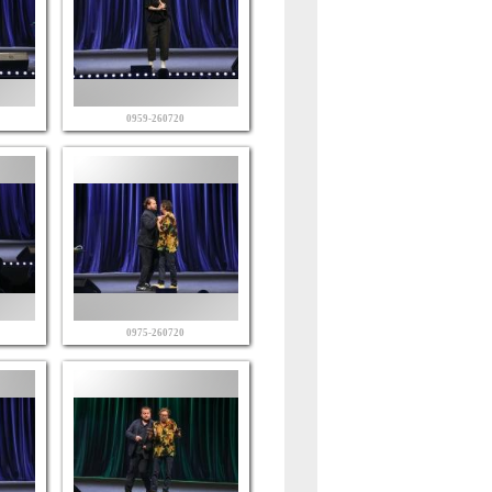
0959-260720
0975-260720