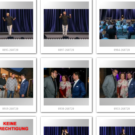
0895-260720
0897-260720
0904-260720
0919-260720
0930-260720
0933-260720