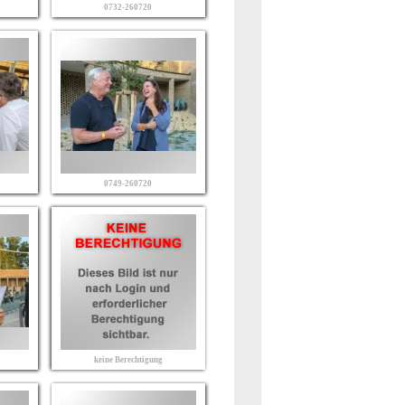
0732-260720
0749-260720
keine Berechtigung