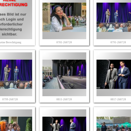
keine Berechtigung
0781-260720
0791-260720
0799-260720
0811-260720
0817-260720