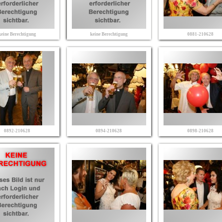
keine Berechtigung
keine Berechtigung
0881-210628
0892-210628
0894-210628
0898-210628