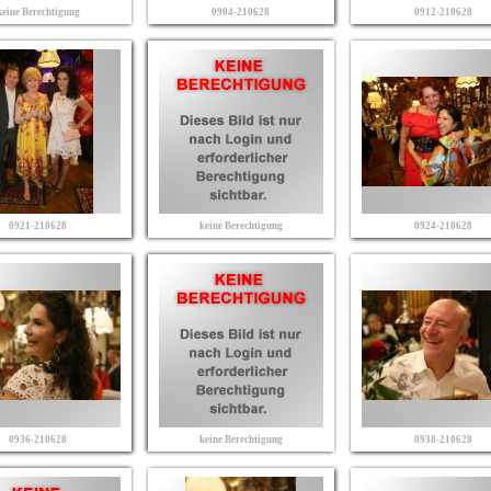
keine Berechtigung
0904-210628
0912-210628
0921-210628
keine Berechtigung
0924-210628
0936-210628
keine Berechtigung
0938-210628