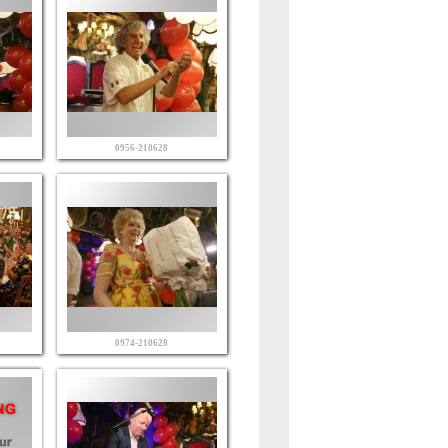
0956-210628
0974-210628