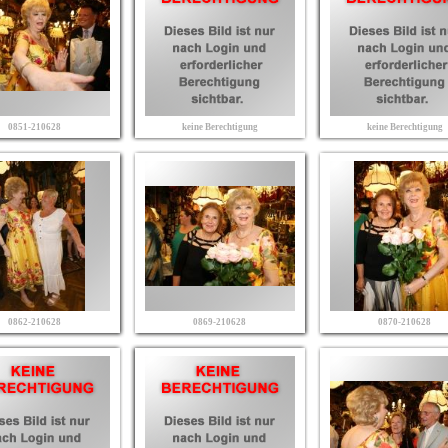
0851-210628
keine Berechtigung
keine Berechtigung
0862-210628
0869-210628
0870-210628