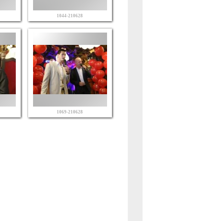
1044-210628
1069-210628