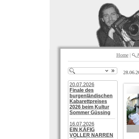
Home
|
A
28.06.2
20.07.2026
Finale des
burgenländischen
Kabarettpreises
2026 beim Kultur
Sommer Güssing
16.07.2026
EIN KÄFIG
VOLLER NARREN