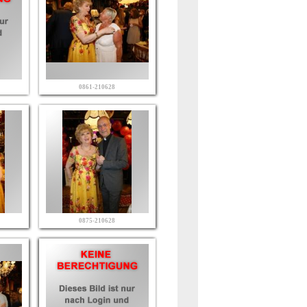
0861-210628
0875-210628