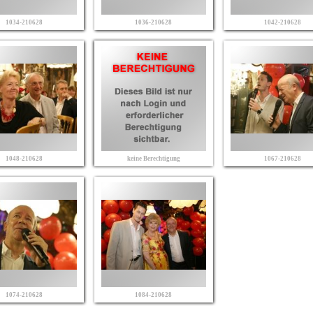
1034-210628
1036-210628
1042-210628
1048-210628
keine Berechtigung
1067-210628
1074-210628
1084-210628