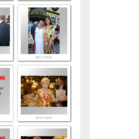
0842-210628
0850-210628