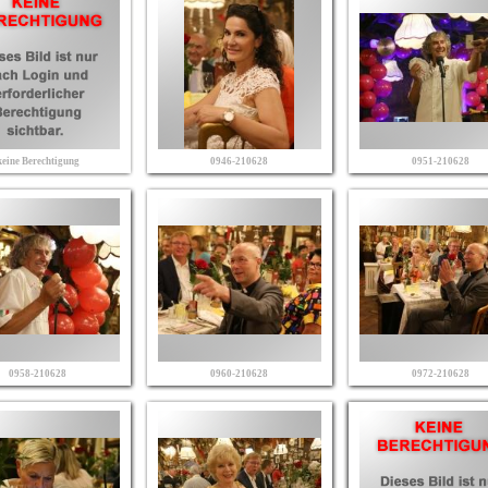
keine Berechtigung
0946-210628
0951-210628
0958-210628
0960-210628
0972-210628