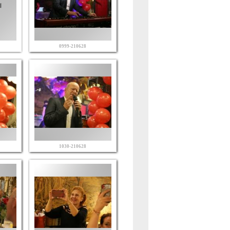
0999-210628
1030-210628