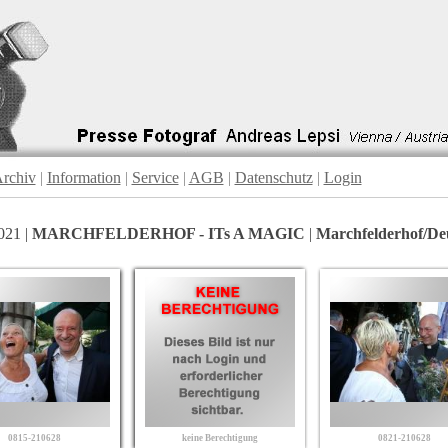
rchiv
|
Information
|
Service
|
AGB
|
Datenschutz
|
Login
021 |
MARCHFELDERHOF - ITs A MAGIC
|
Marchfelderhof/D
0815-210628
keine Berechtigung
0821-210628