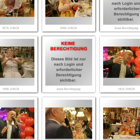
0976-210628
0986-210628
keine Berechtigung
1008-210628
keine Berechtigung
1024-210628