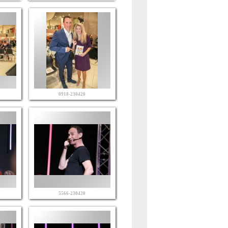
0918-230420
5566-230420