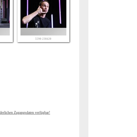
5590-230420
rderlichen Zugangsdaten verfügbar!