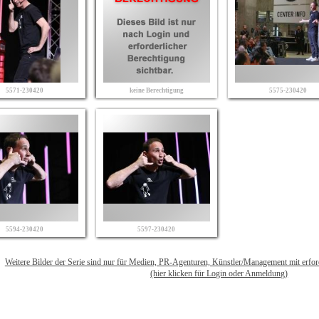
5571-230420
keine Berechtigung
5575-230420
5594-230420
5597-230420
Weitere Bilder der Serie sind nur für Medien, PR-Agenturen, Künstler/Management mit erfo
(hier klicken für Login oder Anmeldung)