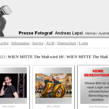
rchiv
|
Information
|
Service
|
AGB
|
Datenschutz
|
Login
023 |
WIEN MITTE The Mall wird 10!
|
WIEN MITTE The Mall
5568-230420
0832-230420
keine Berechtigung