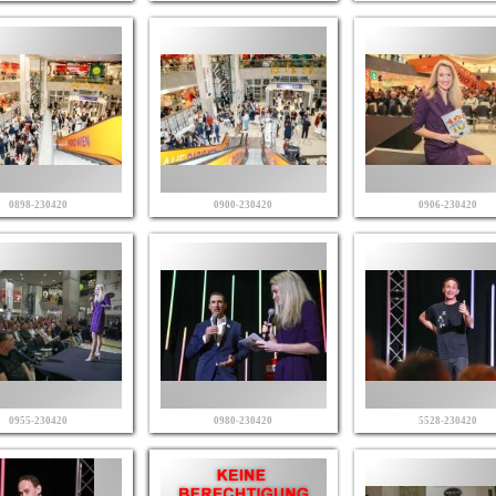
0898-230420
0900-230420
0906-230420
0955-230420
0980-230420
5528-230420