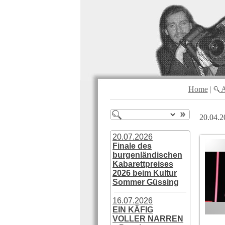
Home
|
A
20.04.2
20.07.2026
Finale des
burgenländischen
Kabarettpreises
2026 beim Kultur
Sommer Güssing
16.07.2026
EIN KÄFIG
VOLLER NARREN