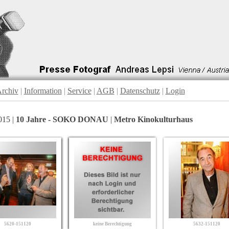
rchiv
|
Information
|
Service
|
AGB
|
Datenschutz
|
Login
015 |
10 Jahre - SOKO DONAU
|
Metro Kinokulturhaus
5620-151120
keine Berechtigung
5632-151120