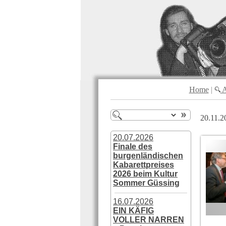
Home
|
A
20.11.2
20.07.2026
Finale des
burgenländischen
Kabarettpreises
2026 beim Kultur
Sommer Güssing
16.07.2026
EIN KÄFIG
VOLLER NARREN