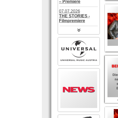
– Premiere
07.07.2026
THE STORIES -
Filmpremiere