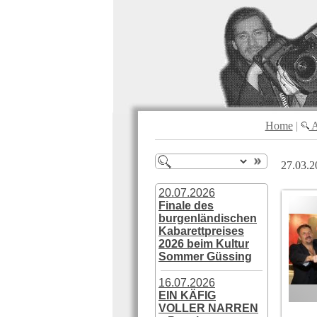
Home
|
A
27.03.2
20.07.2026
Finale des
burgenländischen
Kabarettpreises
2026 beim Kultur
Sommer Güssing
16.07.2026
EIN KÄFIG
VOLLER NARREN