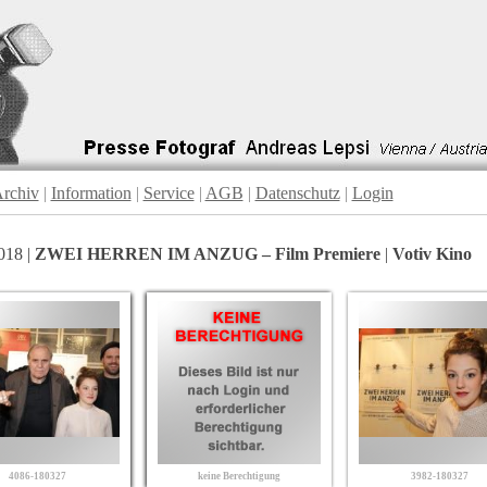
rchiv
|
Information
|
Service
|
AGB
|
Datenschutz
|
Login
018 |
ZWEI HERREN IM ANZUG – Film Premiere
|
Votiv Kino
4086-180327
keine Berechtigung
3982-180327