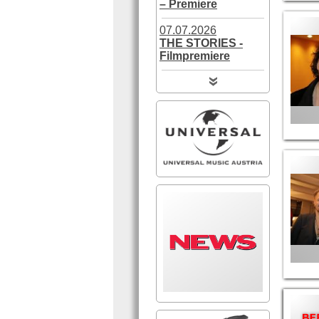
– Premiere
07.07.2026
THE STORIES -
Filmpremiere