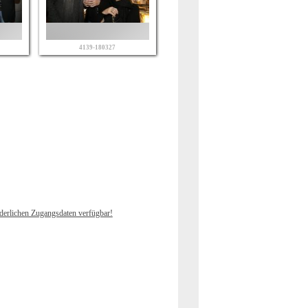
4139-180327
rderlichen Zugangsdaten verfügbar!