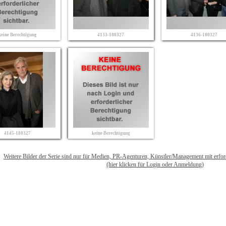
keine Berechtigung
4133-180327
4136-180327
4145-180327
keine Berechtigung
Weitere Bilder der Serie sind nur für Medien, PR-Agenturen, Künstler/Management mit erfo
(hier klicken für Login oder Anmeldung)