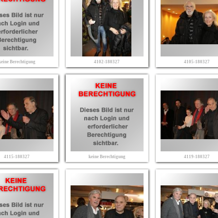
keine Berechtigung
4102-180327
4105-180327
4115-180327
keine Berechtigung
4119-180327