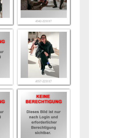
4342-221117
4357-221117