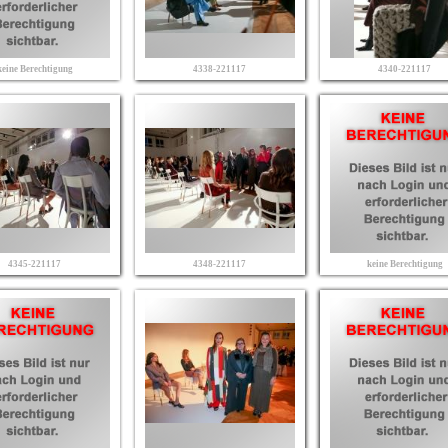
keine Berechtigung
4338-221117
4340-221117
4345-221117
4348-221117
keine Berechtigung