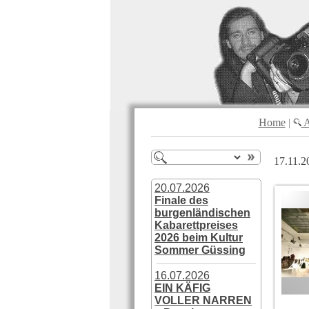
Home
|
A
17.11.2
20.07.2026
Finale des
burgenländischen
Kabarettpreises
2026 beim Kultur
Sommer Güssing
16.07.2026
EIN KÄFIG
VOLLER NARREN