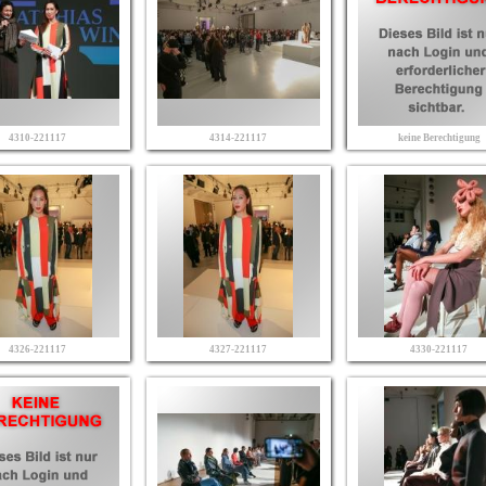
4310-221117
4314-221117
keine Berechtigung
4326-221117
4327-221117
4330-221117