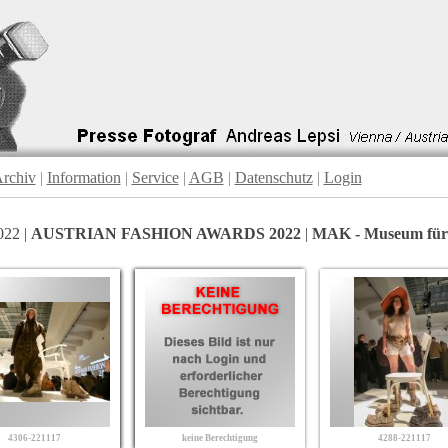
rchiv
|
Information
|
Service
|
AGB
|
Datenschutz
|
Login
022 |
AUSTRIAN FASHION AWARDS 2022
|
MAK - Museum für
4306-221117
keine Berechtigung
4288-221117