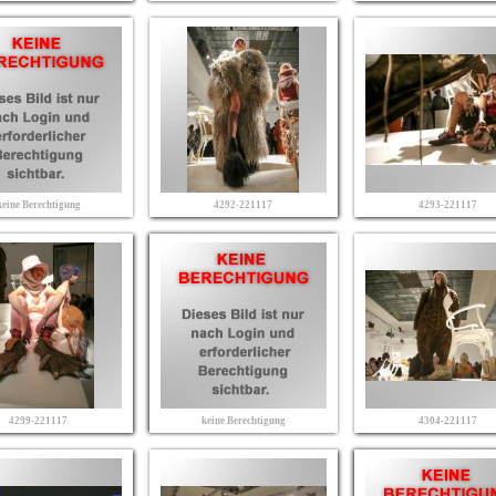
keine Berechtigung
4292-221117
4293-221117
4299-221117
keine Berechtigung
4304-221117