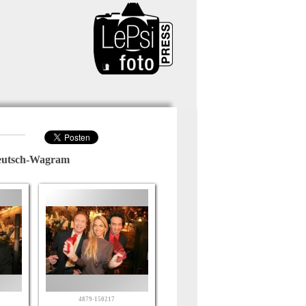
eutsch-Wagram
4879-150217