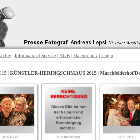
rchiv
|
Information
|
Service
|
AGB
|
Datenschutz
|
Login
015 |
KÜNSTLER-HERINGSCHMAUS 2015
|
Marchfelderhof/D
4860-150217
keine Berechtigung
4873-150217