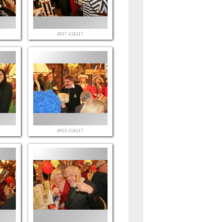
4937-150217
4953-150217