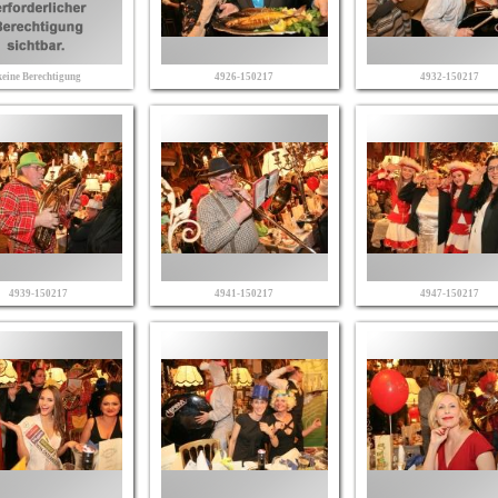
keine Berechtigung
4926-150217
4932-150217
4939-150217
4941-150217
4947-150217