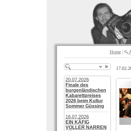
Home
|
A
17.02.2
20.07.2026
Finale des
burgenländischen
Kabarettpreises
2026 beim Kultur
Sommer Güssing
16.07.2026
EIN KÄFIG
VOLLER NARREN