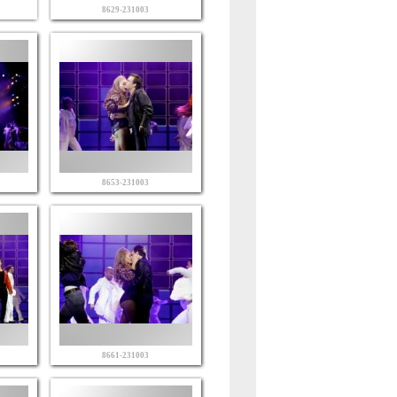
8629-231003
8653-231003
8661-231003