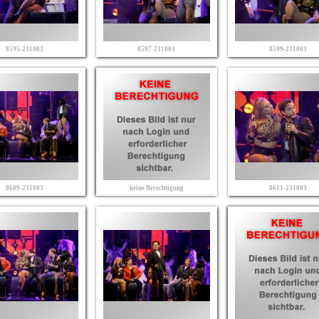
8595-231003
8597-231003
8599-231003
8609-231003
keine Berechtigung
8611-231003