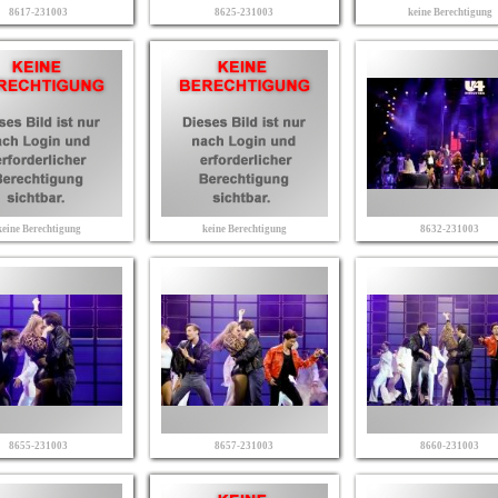
8617-231003
8625-231003
keine Berechtigung
keine Berechtigung
keine Berechtigung
8632-231003
8655-231003
8657-231003
8660-231003