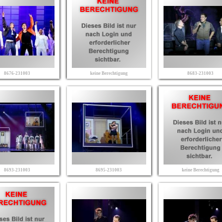
8676-231003
keine Berechtigung
8683-231003
8693-231003
8695-231003
keine Berechtigung