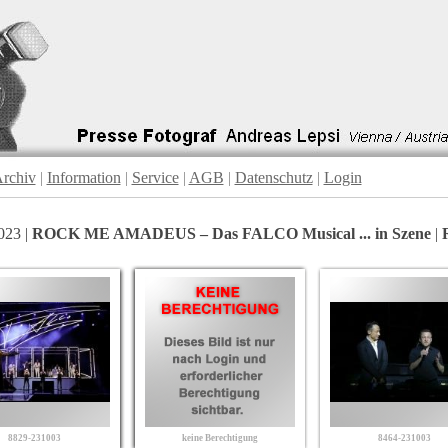
rchiv
|
Information
|
Service
|
AGB
|
Datenschutz
|
Login
023 |
ROCK ME AMADEUS – Das FALCO Musical ... in Szene
|
8829-231003
keine Berechtigung
8464-231003