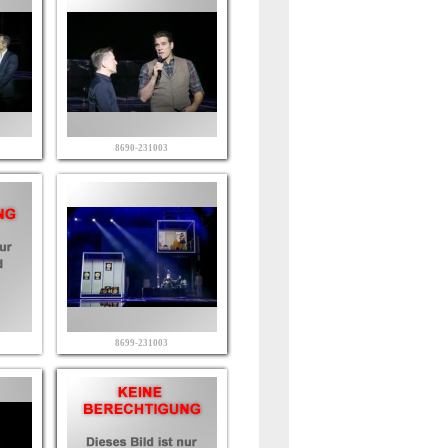
8690-231003
8699-231003