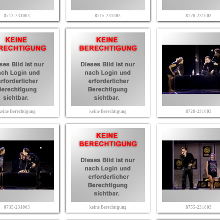
8713-231003
8715-231003
8720-231003
keine Berechtigung
keine Berechtigung
8728-231003
8735-231003
keine Berechtigung
8755-231003