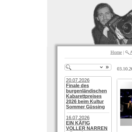
Home
|
A
03.10.2
20.07.2026
Finale des
burgenländischen
Kabarettpreises
2026 beim Kultur
Sommer Güssing
16.07.2026
EIN KÄFIG
VOLLER NARREN