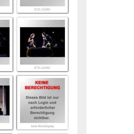
8721-231003
8733-231003
keine Berechtigung