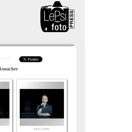
Ronacher
8466-231003