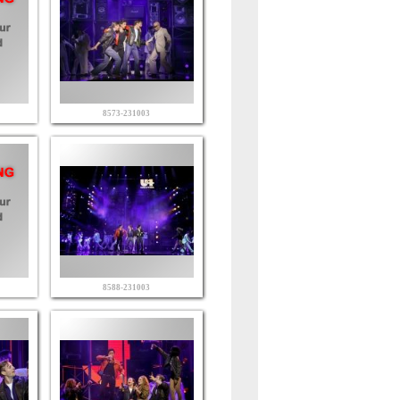
8573-231003
8588-231003