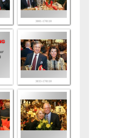
3001-170110
3033-170110