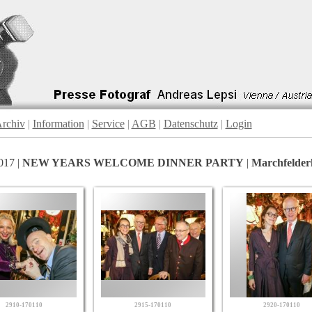
rchiv
|
Information
|
Service
|
AGB
|
Datenschutz
|
Login
017 |
NEW YEARS WELCOME DINNER PARTY
|
Marchfelde
2910-170110
2915-170110
2920-170110