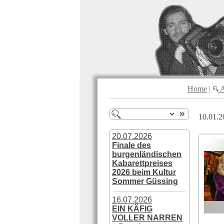
Home
|
A
10.01.2
20.07.2026
Finale des
burgenländischen
Kabarettpreises
2026 beim Kultur
Sommer Güssing
16.07.2026
EIN KÄFIG
VOLLER NARREN