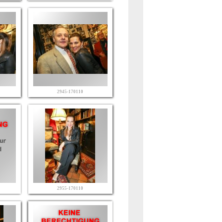
2945-170110
2955-170110